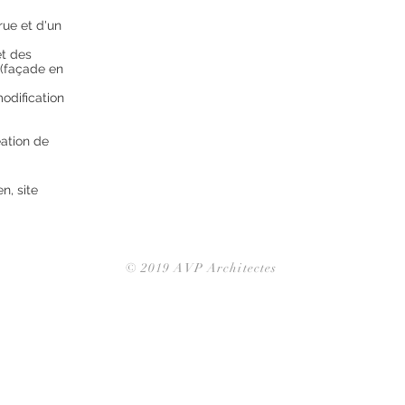
rue et d'un
et des
(façade en
dification
éation de
n, site
© 2019 AVP Architectes